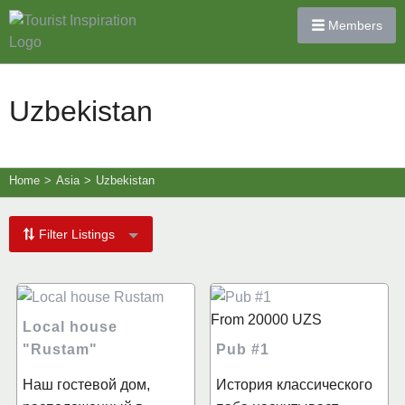
Members
Uzbekistan
Home
>
Asia
>
Uzbekistan
Filter Listings
From
20000
UZS
Local house
"Rustam"
Pub #1
Наш гостевой дом,
История классического