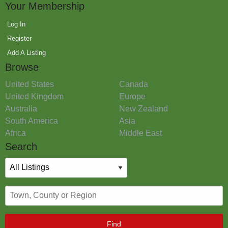
Your Membership
Log In
Register
Add A Listing
Browse
United States
Canada
United Kingdom
Europe
Australia
New Zealand
South America
Asia
Africa
Middle East
Search
Find