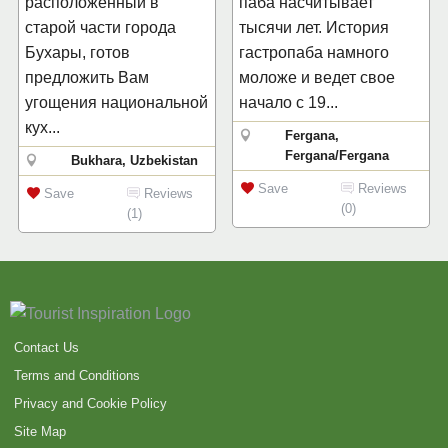
расположенный в
паба насчитывает
старой части города
тысячи лет. История
Бухары, готов
гастропаба намного
предложить Вам
моложе и ведет свое
угощения национальной
начало с 19...
кух...
Fergana,
Fergana/Fergana
Bukhara, Uzbekistan
Save
Reviews
Save
Reviews
(0)
(1)
Contact Us
Terms and Conditions
Privacy and Cookie Policy
Site Map