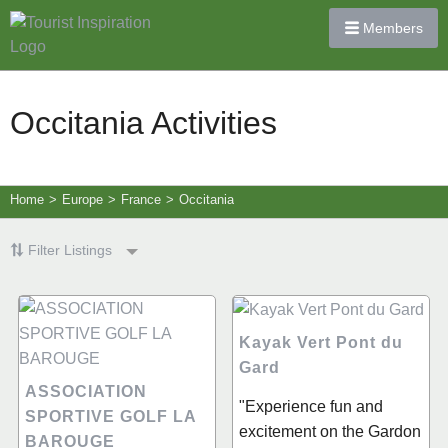
Members
Occitania Activities
Home
>
Europe
>
France
>
Occitania
Filter Listings
Kayak Vert Pont du
Gard
ASSOCIATION
"Experience fun and
SPORTIVE GOLF LA
excitement on the Gardon
BAROUGE