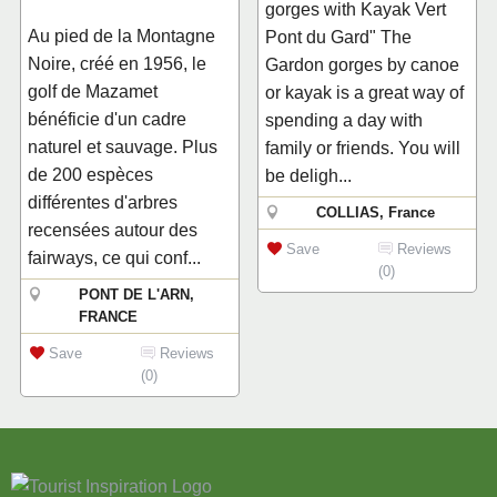
gorges with Kayak Vert
Au pied de la Montagne
Pont du Gard" The
Noire, créé en 1956, le
Gardon gorges by canoe
golf de Mazamet
or kayak is a great way of
bénéficie d'un cadre
spending a day with
naturel et sauvage. Plus
family or friends. You will
de 200 espèces
be deligh...
différentes d'arbres
COLLIAS, France
recensées autour des
Save
Reviews
fairways, ce qui conf...
(0)
PONT DE L'ARN,
FRANCE
Save
Reviews
(0)