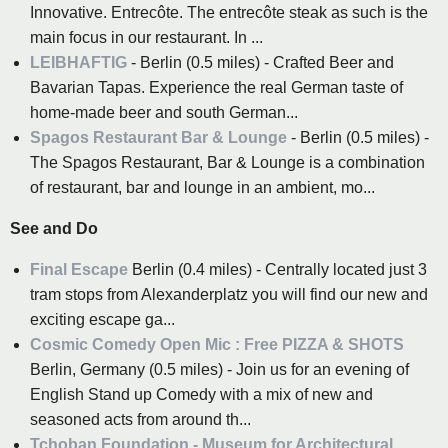
Innovative. Entrecôte. The entrecôte steak as such is the
main focus in our restaurant. In ...
LEIBHAFTIG
- Berlin (0.5 miles) - Crafted Beer and
Bavarian Tapas. Experience the real German taste of
home-made beer and south German...
Spagos Restaurant Bar & Lounge
- Berlin (0.5 miles) -
The Spagos Restaurant, Bar & Lounge is a combination
of restaurant, bar and lounge in an ambient, mo...
See and Do
Final Escape
Berlin (0.4 miles) - Centrally located just 3
tram stops from Alexanderplatz you will find our new and
exciting escape ga...
Cosmic Comedy Open Mic : Free PIZZA & SHOTS
Berlin, Germany (0.5 miles) - Join us for an evening of
English Stand up Comedy with a mix of new and
seasoned acts from around th...
Tchoban Foundation - Museum for Architectural