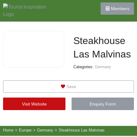
Members
Steakhouse
Las Malvinas
Categories:
Germany
Save
Visit Website
Enquiry Form
Home
>
Europe
>
Germany
>
Steakhouse Las Malvinas